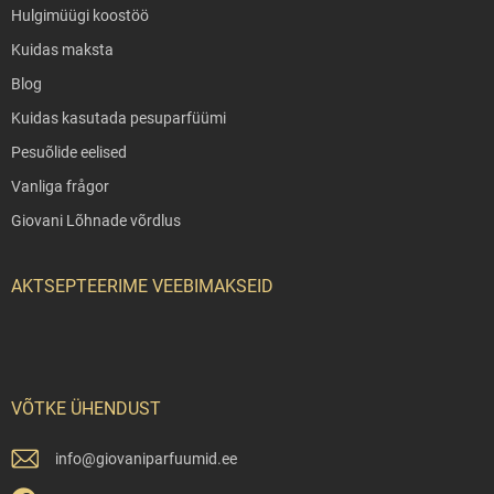
Hulgimüügi koostöö
Kuidas maksta
Blog
Kuidas kasutada pesuparfüümi
Pesuõlide eelised
Vanliga frågor
Giovani Lõhnade võrdlus
AKTSEPTEERIME VEEBIMAKSEID
VÕTKE ÜHENDUST
info
@
giovaniparfuumid.ee