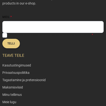
r
products in our e-shop.
MEIL
Sisestades oma e-posti aadressi nõustute
privaatsuspoliitikaga
.
TELLI
TEAVE TEILE
Kasutustingimused
Privaatsuspoliitika
Tagastamine ja pretensioonid
Maksmisviisid
Minu tellimus
Meie lugu