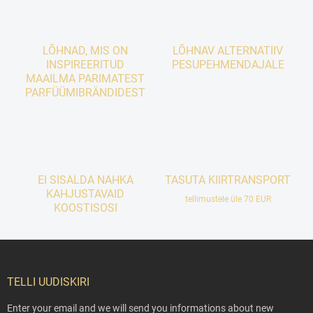
LÕHNAD, MIS ON
LÕHNAV ALTERNATIIV
INSPIREERITUD
PESUPEHMENDAJALE
MAAILMA PARIMATEST
PARFÜÜMIBRÄNDIDEST
EI SISALDA NAHKA
TASUTA KIIRTRANSPORT
KAHJUSTAVAID
tellimustele üle 70 EUR
KOOSTISOSI
F
o
o
TELLI UUDISKIRI
t
e
Enter your email and we will send you informations about new