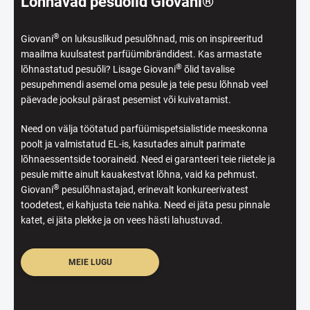
Lõhnavad pesuõlid Giovani®
®
Giovani
on luksuslikud pesulõhnad, mis on inspireeritud
maailma kuulsatest parfüümibrändidest. Kas armastate
®
lõhnastatud pesuõli? Lisage Giovani
õlid tavalise
pesupehmendi asemel oma pesule ja teie pesu lõhnab veel
päevade jooksul pärast pesemist või kuivatamist.
Need on välja töötatud parfüümispetsialistide meeskonna
poolt ja valmistatud EL-is, kasutades ainult parimate
lõhnaessentside tooraineid. Need ei garanteeri teie riietele ja
pesule mitte ainult kauakestvat lõhna, vaid ka pehmust.
®
Giovani
pesulõhnastajad, erinevalt konkureerivatest
toodetest, ei kahjusta teie nahka. Need ei jäta pesu pinnale
katet, ei jäta plekke ja on vees hästi lahustuvad.
MEIE LUGU