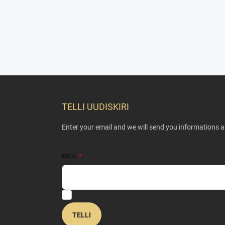
F
o
o
TELLI UUDISKIRI
t
e
Enter your email and we will send you informations 
r
MEIL
Sisestades oma e-posti aadressi nõustute
privaatsuspo
TELLI