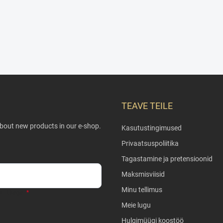
TEAVE TEILE
about new products in our e-shop.
Kasutustingimused
Privaatsuspoliitika
Tagastamine ja pretensioonid
Maksmisviisid
Minu tellimus
liitikaga
.
Meie lugu
Hulgimüügi koostöö