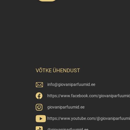
VÕTKE ÜHENDUST
info
@
giovaniparfuumid.ee
https://www.facebook.com/giovaniparfuumid
giovaniparfuumid.ee
https://www.youtube.com/@giovaniparfuumi
@giovaniparfuumid.ee