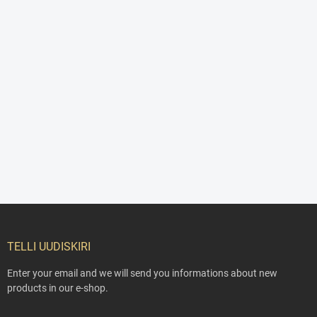
F
o
o
TELLI UUDISKIRI
t
e
Enter your email and we will send you informations about new
r
products in our e-shop.