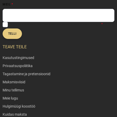
MEIL
Sisestades oma e-posti aadressi nõustute
privaatsuspoliitikaga
.
TELLI
TEAVE TEILE
Kasutustingimused
Privaatsuspoliitika
Tagastamine ja pretensioonid
Maksmisviisid
Minu tellimus
Meie lugu
Hulgimüügi koostöö
Kuidas maksta