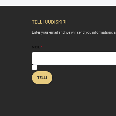
F
o
o
TELLI UUDISKIRI
t
e
Enter your email and we will send you informations 
r
MEIL
Sisestades oma e-posti aadressi nõustute
privaatsuspo
TELLI