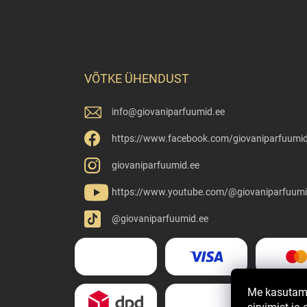
VÕTKE ÜHENDUST
info
@
giovaniparfuumid.ee
https://www.facebook.com/giovaniparfuumid
giovaniparfuumid.ee
https://www.youtube.com/@giovaniparfuumi
@giovaniparfuumid.ee
Me kasutame