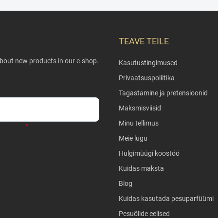
TEAVE TEILE
about new products in our e-shop.
Kasutustingimused
Privaatsuspoliitika
Tagastamine ja pretensioonid
Maksmisviisid
Minu tellimus
liitikaga
.
Meie lugu
Hulgimüügi koostöö
Kuidas maksta
Blog
Kuidas kasutada pesuparfüümi
Pesuõlide eelised