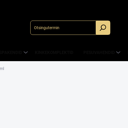
.
SPAKENDID
KINKEKOMPLEKTID
PESUVAHENDID
 ml