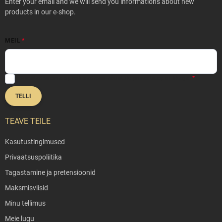
e
Enter your email and we will send you informations about new
r
products in our e-shop.
MEIL
Sisestades oma e-posti aadressi nõustute
privaatsuspoliitikaga
.
TELLI
TEAVE TEILE
Kasutustingimused
Privaatsuspoliitika
Tagastamine ja pretensioonid
Maksmisviisid
Minu tellimus
Meie lugu