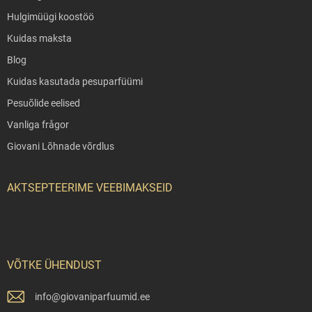
Hulgimüügi koostöö
Kuidas maksta
Blog
Kuidas kasutada pesuparfüümi
Pesuõlide eelised
Vanliga frågor
Giovani Lõhnade võrdlus
AKTSEPTEERIME VEEBIMAKSEID
VÕTKE ÜHENDUST
info
@
giovaniparfuumid.ee