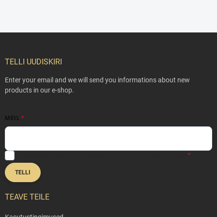
F
o
o
TELLI UUDISKIRI
t
e
Enter your email and we will send you informations about new
r
products in our e-shop.
MEIL
Sisestades oma e-posti aadressi nõustute
privaatsuspoliitikaga
.
TELLI
TEAVE TEILE
Kasutustingimused